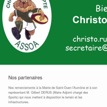
Nos partenaires
Nos remerciements à la Mairie de Saint-Ouen l’Aumône et à son
représentant M. Gilbert DERUS (Maire Adjoint chargé des
Sports) qui nous mettent à disposition le terrain et les
infrastructures.